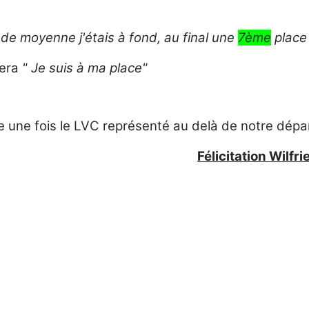
 de moyenne j'étais à fond, au final une
7ème
place
tera
" Je suis à ma place"
 une fois le LV
C représenté au delà de notre dépa
Félicitation Wilfri