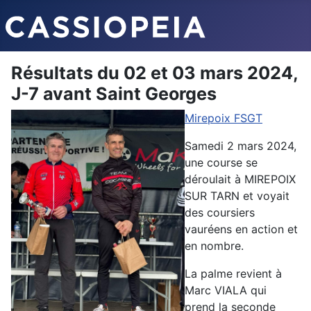
Résultats du 02 et 03 mars 2024,
J-7 avant Saint Georges
Mirepoix FSGT
Samedi 2 mars 2024,
une course se
déroulait à MIREPOIX
SUR TARN et voyait
des coursiers
vauréens en action et
en nombre.
La palme revient à
Marc VIALA qui
prend la seconde